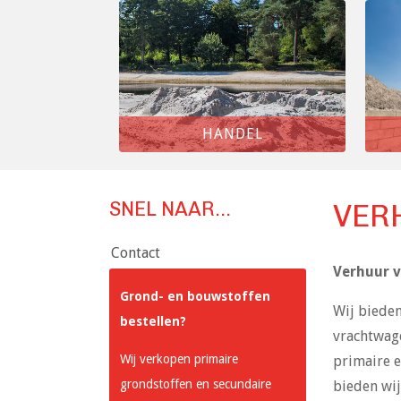
HANDEL
SNEL NAAR...
VER
Contact
Verhuur 
Grond- en bouwstoffen
Wij bieden
bestellen?
vrachtwage
Wij verkopen primaire
primaire e
grondstoffen en secundaire
bieden wij