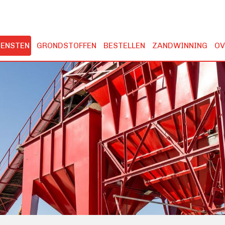
IENSTEN
GRONDSTOFFEN
BESTELLEN
ZANDWINNING
OV