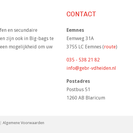
CONTACT
ffen en secundaire
Eemnes
n zijn ook in Big-bags te
Eemweg 31A
ok een mogelijkheid om uw
3755 LC Eemnes (
route
)
035 - 538 21 82
info@gebr-vdheiden.nl
Postadres
Postbus 51
1260 AB Blaricum
|
Algemene Voorwaarden